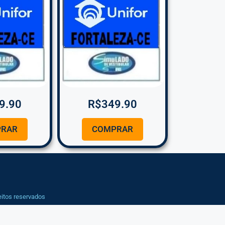
9.90
R$
349.90
RAR
COMPRAR
eitos reservados