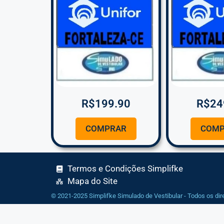
R$
199.90
R$
24
COMPRAR
COMP
Termos e Condições Simplifke
Mapa do Site
© 2021-2025 Simplifke Simulado de Vestibular - Todos os dir