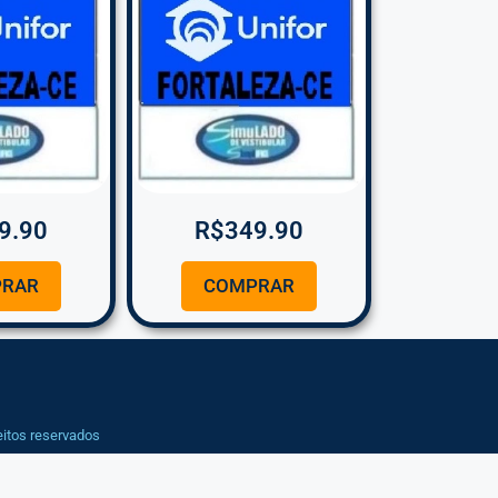
9.90
R$
349.90
RAR
COMPRAR
eitos reservados