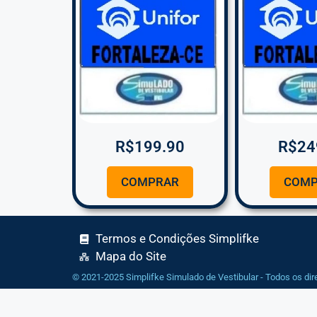
R$
199.90
R$
24
COMPRAR
COMP
Termos e Condições Simplifke
Mapa do Site
© 2021-2025 Simplifke Simulado de Vestibular - Todos os dir