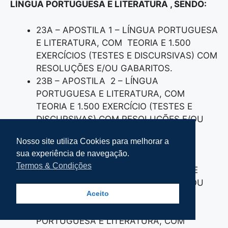
LÍNGUA PORTUGUESA E LITERATURA , SENDO:
23A – APOSTILA 1 – LÍNGUA PORTUGUESA
E LITERATURA, COM TEORIA E 1.500
EXERCÍCIOS (TESTES E DISCURSIVAS) COM
RESOLUÇÕES E/OU GABARITOS.
23B – APOSTILA 2 – LÍNGUA
PORTUGUESA E LITERATURA, COM
TEORIA E 1.500 EXERCÍCIO (TESTES E
DISCURSIVAS) COM RESOLUÇÕES E/OU
GABARITOS.
Nosso site utiliza Cookies para melhorar a
23C – APOSTILA 3 – LÍNGUA
sua experiência de navegação.
PORTUGUESA E LITERATURA, COM
Termos & Condições
TEORIA E 1.500 EXERCÍCIOS (TESTES E
DISCURSIVAS) COM RESOLUÇÕES E/OU
Aceito
GABARITOS.
23D – APOSTILA 4 – LÍNGUA
PORTUGUESA E LITERATURA, COM