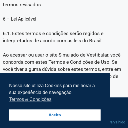
termos revisados.
6 – Lei Aplicável
6.1. Estes termos e condições serão regidos e
interpretados de acordo com as leis do Brasil.
Ao acessar ou usar o site Simulado de Vestibular, você
concorda com estes Termos e Condições de Uso. Se
você tiver alguma dúvida sobre estes termos, entre em
contato conosco. Obrigado por utilizar o Simulado de
Vestibular!
Nosso site utiliza Cookies para melhorar a
sua experiência de navegação.
Termos & Condições
Termos e Condições Simplifke
Mapa do Site
Aceito
© 2021-2025 Simplifke Simulado de
Manutenção por
Rafa Carvalhido
Vestibular - Todos os direitos