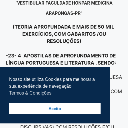
“VESTIBULAR FACULDADE HONPAR MEDICINA
ARAPONGAS-PR”
(TEORIA APROFUNDADA E MAIS DE 50 MIL
EXERCÍCIOS, COM GABARITOS /OU
RESOLUÇÕES)
-23- 4 APOSTILAS DE APROFUNDAMENTO DE
LÍNGUA PORTUGUESA E LITERATURA , SENDO:
23A – APOSTILA 1 – LÍNGUA PORTUGUESA
Nosso site utiliza Cookies para melhorar a
E LITERATURA, COM TEORIA E 1.500
sua experiência de navegação.
EXERCÍCIOS (TESTES E DISCURSIVAS) COM
Termos & Condições
RESOLUÇÕES E/OU GABARITOS.
23B – APOSTILA 2 – LÍNGUA
Aceito
PORTUGUESA E LITERATURA, COM
TEORIA E 1.500 EXERCÍCIO(TESTES E
DISCURSIVAS) COM RESOLUÇÕES E/OU