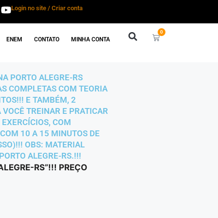
Login no site / Criar conta
0
ENEM
CONTATO
MINHA CONTA
INA PORTO ALEGRE-RS
ILAS COMPLETAS COM TEORIA
OS!!! E TAMBÉM, 2
A VOCÊ TREINAR E PRATICAR
 EXERCÍCIOS, COM
 COM 10 A 15 MINUTOS DE
SO)!!! OBS: MATERIAL
PORTO ALEGRE-RS.!!!
ALEGRE-RS”!!! PREÇO