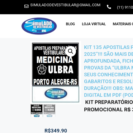
SIMULADODEVESTIBULAR@GMAIL.COM
(11) 911
BLOG
LOJA VIRTUAL
MATERIAIS 
KIT 135 APOSTILAS
2025”!!! SÃO MAIS 
APROFUNDADA, FICH
PROVAS DA “ULBRA 
SEUS CONHECIMENTOS
GABARITOS E RESOLU
DURAÇÃO!!! OBS: MA
DIGITAL EM PDF (PO
KIT PREPARATÓRIO
PROMOCIONAL R$ 3
R$
349.90