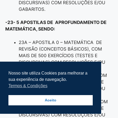
DISCURSIVAS) COM RESOLUÇÕES E/OU
GABARITOS.
-23- 5 APOSTILAS DE APROFUNDAMENTO DE
MATEMÁTICA, SENDO:
23A – APOSTILA 0 – MATEMÁTICA DE
REVISÃO (CONCEITOS BÁSICOS), COM
MAIS DE 500 EXERCÍCIOS (TESTES E
DISCURSIVAS) COM RESOLUÇÕES E/OU
GABARITOS.
Nosso site utiliza Cookies para melhorar a
23B – APOSTILA 1 – MATEMÁTICA, COM
sua experiência de navegação.
TEORIA E 1.500 EXERCÍCIOS (TESTES E
Termos & Condições
DISCURSIVAS) COM RESOLUÇÕES E/OU
GABARITOS.
Aceito
23C – APOSTILA 2 – MATEMÁTICA, COM
TEORIA E 1.500 EXERCÍCIOS (TESTES E
DISCURSIVAS) COM RESOLUÇÕES E/OU