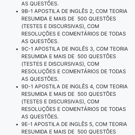
AS QUESTÕES.
9B-1 APOSTILA DE INGLÊS 2, COM TEORIA
RESUMIDA E MAIS DE 500 QUESTÕES
(TESTES E DISCURSIVAS), COM
RESOLUÇÕES E COMENTÁRIOS DE TODAS
AS QUESTÕES.
9C-1 APOSTILA DE INGLÊS 3, COM TEORIA
RESUMIDA E MAIS DE 500 QUESTÕES
(TESTES E DISCURSIVAS), COM
RESOLUÇÕES E COMENTÁRIOS DE TODAS
AS QUESTÕES.
9D-1 APOSTILA DE INGLÊS 4, COM TEORIA
RESUMIDA E MAIS DE 500 QUESTÕES
(TESTES E DISCURSIVAS), COM
RESOLUÇÕES E COMENTÁRIOS DE TODAS
AS QUESTÕES.
9E-1 APOSTILA DE INGLÊS 5, COM TEORIA
RESUMIDA E MAIS DE 500 QUESTÕES