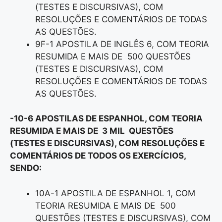
(TESTES E DISCURSIVAS), COM
RESOLUÇÕES E COMENTÁRIOS DE TODAS
AS QUESTÕES.
9F-1 APOSTILA DE INGLÊS 6, COM TEORIA
RESUMIDA E MAIS DE 500 QUESTÕES
(TESTES E DISCURSIVAS), COM
RESOLUÇÕES E COMENTÁRIOS DE TODAS
AS QUESTÕES.
-10-6 APOSTILAS DE ESPANHOL, COM TEORIA
RESUMIDA E MAIS DE 3 MIL QUESTÕES
(TESTES E DISCURSIVAS), COM RESOLUÇÕES E
COMENTÁRIOS DE TODOS OS EXERCÍCIOS,
SENDO:
10A-1 APOSTILA DE ESPANHOL 1, COM
TEORIA RESUMIDA E MAIS DE 500
QUESTÕES (TESTES E DISCURSIVAS), COM