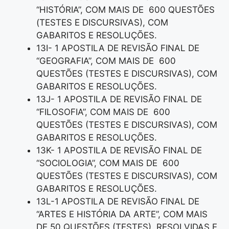
“HISTÓRIA”, COM MAIS DE 600 QUESTÕES
(TESTES E DISCURSIVAS), COM
GABARITOS E RESOLUÇÕES.
13I- 1 APOSTILA DE REVISÃO FINAL DE
“GEOGRAFIA”, COM MAIS DE 600
QUESTÕES (TESTES E DISCURSIVAS), COM
GABARITOS E RESOLUÇÕES.
13J- 1 APOSTILA DE REVISÃO FINAL DE
“FILOSOFIA”, COM MAIS DE 600
QUESTÕES (TESTES E DISCURSIVAS), COM
GABARITOS E RESOLUÇÕES.
13K- 1 APOSTILA DE REVISÃO FINAL DE
“SOCIOLOGIA”, COM MAIS DE 600
QUESTÕES (TESTES E DISCURSIVAS), COM
GABARITOS E RESOLUÇÕES.
13L-1 APOSTILA DE REVISÃO FINAL DE
“ARTES E HISTÓRIA DA ARTE”, COM MAIS
DE 50 QUESTÕES (TESTES), RESOLVIDAS E