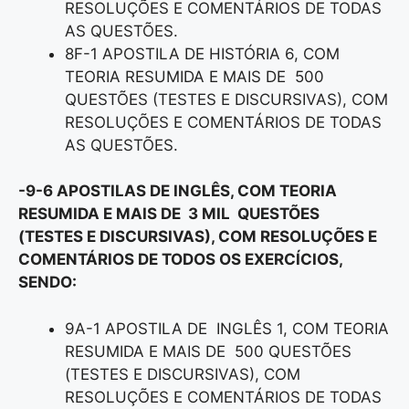
RESOLUÇÕES E COMENTÁRIOS DE TODAS
AS QUESTÕES.
8F-1 APOSTILA DE HISTÓRIA 6, COM
TEORIA RESUMIDA E MAIS DE 500
QUESTÕES (TESTES E DISCURSIVAS), COM
RESOLUÇÕES E COMENTÁRIOS DE TODAS
AS QUESTÕES.
-9-6 APOSTILAS DE INGLÊS, COM TEORIA
RESUMIDA E MAIS DE 3 MIL QUESTÕES
(TESTES E DISCURSIVAS), COM RESOLUÇÕES E
COMENTÁRIOS DE TODOS OS EXERCÍCIOS,
SENDO:
9A-1 APOSTILA DE INGLÊS 1, COM TEORIA
RESUMIDA E MAIS DE 500 QUESTÕES
(TESTES E DISCURSIVAS), COM
RESOLUÇÕES E COMENTÁRIOS DE TODAS