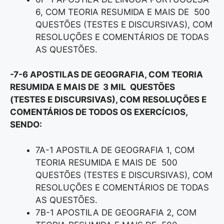
6, COM TEORIA RESUMIDA E MAIS DE 500
QUESTÕES (TESTES E DISCURSIVAS), COM
RESOLUÇÕES E COMENTÁRIOS DE TODAS
AS QUESTÕES.
-7-6 APOSTILAS DE GEOGRAFIA, COM TEORIA
RESUMIDA E MAIS DE 3 MIL QUESTÕES
(TESTES E DISCURSIVAS), COM RESOLUÇÕES E
COMENTÁRIOS DE TODOS OS EXERCÍCIOS,
SENDO:
7A-1 APOSTILA DE GEOGRAFIA 1, COM
TEORIA RESUMIDA E MAIS DE 500
QUESTÕES (TESTES E DISCURSIVAS), COM
RESOLUÇÕES E COMENTÁRIOS DE TODAS
AS QUESTÕES.
7B-1 APOSTILA DE GEOGRAFIA 2, COM