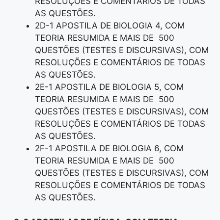
RESOLUÇÕES E COMENTÁRIOS DE TODAS
AS QUESTÕES.
2D-1 APOSTILA DE BIOLOGIA 4, COM
TEORIA RESUMIDA E MAIS DE 500
QUESTÕES (TESTES E DISCURSIVAS), COM
RESOLUÇÕES E COMENTÁRIOS DE TODAS
AS QUESTÕES.
2E-1 APOSTILA DE BIOLOGIA 5, COM
TEORIA RESUMIDA E MAIS DE 500
QUESTÕES (TESTES E DISCURSIVAS), COM
RESOLUÇÕES E COMENTÁRIOS DE TODAS
AS QUESTÕES.
2F-1 APOSTILA DE BIOLOGIA 6, COM
TEORIA RESUMIDA E MAIS DE 500
QUESTÕES (TESTES E DISCURSIVAS), COM
RESOLUÇÕES E COMENTÁRIOS DE TODAS
AS QUESTÕES.