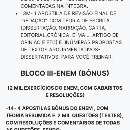
COMENTADAS NA ÍNTEGRA.
13M- 1 APOSTILA DE REVISÃO FINAL DE
“REDAÇÃO”, COM TEORIA DE ESCRITA
(DISSERTAÇÃO, NARRAÇÃO, CARTA,
EDITORIAL,CRÔNICA, E-MAIL, ARTIGO DE
OPINIÃO E ETC) E INÚMERAS PROPOSTAS
DE TEXTOS ARGURMENTATIVOS-
DISSERTATIVOS, PARA VOCÊ TREINAR.
BLOCO III
-ENEM (BÔNUS)
(2 MIL EXERCÍCIOS DO ENEM, COM GABARITOS
E RESOLUÇÕES)
-14- 4 APOSTILAS BÔNUS DO ENEM , COM
TEORIA RESUMIDA E 2 MIL QUESTÕES (TESTES),
COM RESOLUÇÕES E COMENTÁRIOS DE TODAS
AS QUESTÕES, SENDO: