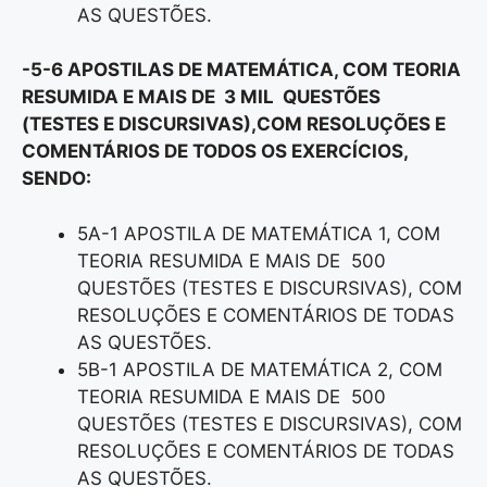
AS QUESTÕES.
-5-6 APOSTILAS DE MATEMÁTICA, COM TEORIA
RESUMIDA E MAIS DE 3 MIL QUESTÕES
(TESTES E DISCURSIVAS),COM RESOLUÇÕES E
COMENTÁRIOS DE TODOS OS EXERCÍCIOS,
SENDO:
5A-1 APOSTILA DE MATEMÁTICA 1, COM
TEORIA RESUMIDA E MAIS DE 500
QUESTÕES (TESTES E DISCURSIVAS), COM
RESOLUÇÕES E COMENTÁRIOS DE TODAS
AS QUESTÕES.
5B-1 APOSTILA DE MATEMÁTICA 2, COM
TEORIA RESUMIDA E MAIS DE 500
QUESTÕES (TESTES E DISCURSIVAS), COM
RESOLUÇÕES E COMENTÁRIOS DE TODAS
AS QUESTÕES.