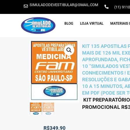
SIMULADODEVESTIBULAR@GMAIL.COM
(11) 911
BLOG
LOJA VIRTUAL
MATERIAIS 
KIT 135 APOSTILAS 
MAIS DE 126 MIL E
APROFUNDADA, FICH
10 “SIMULADOS VES
CONHECIMENTOS ! E 
RESOLUÇÕES E GABAR
10 A 15 MINUTOS, 
EM PDF (PODE SER T
KIT PREPARATÓRIO
PROMOCIONAL R$3
R$
349.90