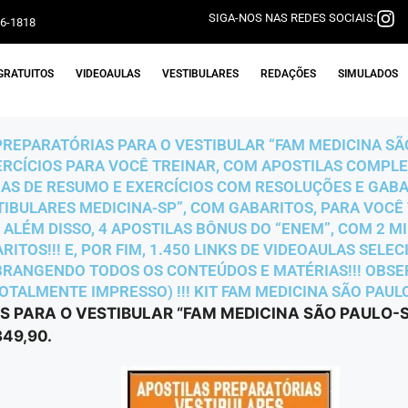
SIGA-NOS NAS REDES SOCIAIS:
06-1818
GRATUITOS
VIDEOAULAS
VESTIBULARES
REDAÇÕES
SIMULADOS
PREPARATÓRIAS PARA O VESTIBULAR “FAM MEDICINA SÃO 
XERCÍCIOS PARA VOCÊ TREINAR, COM APOSTILAS COMPL
AS DE RESUMO E EXERCÍCIOS COM RESOLUÇÕES E GABAR
TIBULARES MEDICINA-SP”, COM GABARITOS, PARA VOCÊ 
ALÉM DISSO, 4 APOSTILAS BÔNUS DO “ENEM”, COM 2 MI
ITOS!!! E, POR FIM, 1.450 LINKS DE VIDEOAULAS SEL
ABRANGENDO TODOS OS CONTEÚDOS E MATÉRIAS!!! OBSE
OTALMENTE IMPRESSO) !!! KIT FAM MEDICINA SÃO PAULO
S PARA O VESTIBULAR “FAM MEDICINA SÃO PAULO-S
49,90.