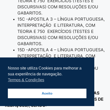
TEORIA E 750 EXERCÍCIOS (TESTES E
DISCURSIVAS) COM RESOLUÇÕES E/OU
GABARITOS.
15C -APOSTILA 3 – LÍNGUA PORTUGUESA,
INTERPRETAÇÃO E LITERATURA, COM
TEORIA E 750 EXERCÍCIOS (TESTES E
DISCURSIVAS) COM RESOLUÇÕES E/OU
GABARITOS.
15D -APOSTILA 4 – LÍNGUA PORTUGUESA,
INTERPRETAÇÃO E LITERATURA, COM
TEORIA E 750 EXERCÍCIOS (TESTES E
DISCURSIVAS) COM RESOLUÇÕES E/OU
Nosso site utiliza Cookies para melhorar a
sua experiência de navegação.
GABARITOS.
Termos & Condições
-16- 4 APOSTILAS DE SUPER
APROFUNDAMENTO DE REDAÇÃO (TÉCNICAS
Aceito
DE ESCRITA, TIPOS DE TEXTOS E PROPOSTAS DE
REDAÇÕES), SENDO: