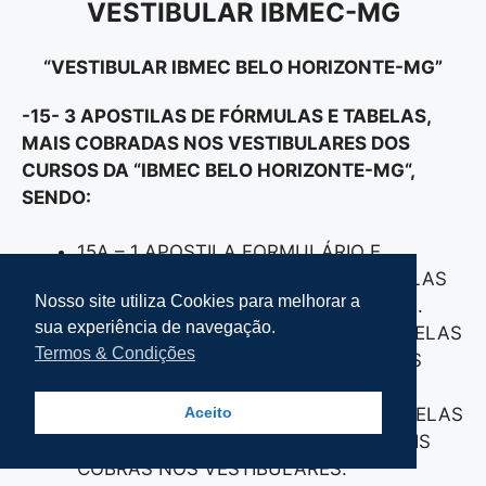
VESTIBULAR IBMEC-MG
“VESTIBULAR IBMEC BELO HORIZONTE-MG”
-15- 3 APOSTILAS DE FÓRMULAS E TABELAS,
MAIS COBRADAS NOS VESTIBULARES DOS
CURSOS DA “
IBMEC BELO HORIZONTE-MG
“
,
SENDO:
15A – 1 APOSTILA FORMULÁRIO E
TABELAS DE FÍSICA, COM AS FÓRMULAS
Nosso site utiliza Cookies para melhorar a
MAIS COBRADAS NOS VESTIBULARES.
sua experiência de navegação.
15B- 1 APOSTILA FORMULÁRIO E TABELAS
Termos & Condições
DE MATEMÁTICA, COM AS FÓRMULAS
MAIS COBRAS NOS VESTIBULARES.
15C- 1 APOSTILA FORMULÁRIO E TABELAS
Aceito
DE QUÍMICA, COM AS FÓRMULAS MAIS
COBRAS NOS VESTIBULARES.