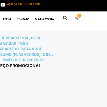
Login no site / Criar conta
0
ENEM
CONTATO
MINHA CONTA
E REVISÃO FINAL, COM
OM GABARITOS E
GABARITOS, PARA VOCÊ
ESUMO (FLASHCARDS)! OBS.:
IBMEC RIO-RJ 2026-2.!
 PREÇO PROMOCIONAL