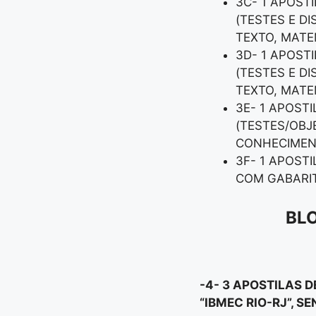
3C- 1 APOSTI
(TESTES E D
TEXTO, MATEM
3D- 1 APOSTI
(TESTES E D
TEXTO, MATEM
3E- 1 APOST
(TESTES/OBJ
CONHECIMEN
3F- 1 APOSTI
COM GABARIT
BL
-4- 3 APOSTILAS 
“
IBMEC RIO-RJ”
, SE