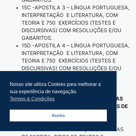
15C -APOSTILA 3 – LÍNGUA PORTUGUESA,
INTERPRETAÇÃO E LITERATURA, COM
TEORIA E 750 EXERCÍCIOS (TESTES E
DISCURSIVAS) COM RESOLUÇÕES E/OU
GABARITOS.
15D -APOSTILA 4 – LÍNGUA PORTUGUESA,
INTERPRETAÇÃO E LITERATURA, COM
TEORIA E 750 EXERCÍCIOS (TESTES E
DISCURSIVAS) COM RESOLUÇÕES E/OU
GABARITOS.
Nosso site utiliza Cookies para melhorar a
-16- 4 APOSTILAS DE SUPER
sua experiência de navegação.
APROFUNDAMENTO DE REDAÇÃO (TÉCNICAS
Termos & Condições
DE ESCRITA, TIPOS DE TEXTOS E PROPOSTAS DE
REDAÇÕES), SENDO:
Aceito
16A -APOSTILA 1 – REDAÇÃO (TÉCNICAS