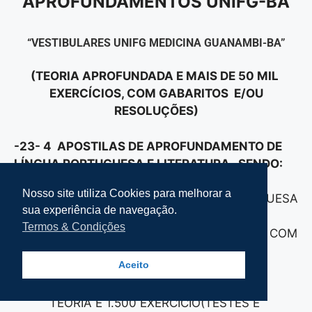
APROFUNDAMENTOS UNIFG-BA
“VESTIBULARES UNIFG MEDICINA GUANAMBI-BA”
(TEORIA APROFUNDADA E MAIS DE 50 MIL
EXERCÍCIOS, COM GABARITOS E/OU
RESOLUÇÕES)
-23- 4 APOSTILAS DE APROFUNDAMENTO DE
LÍNGUA PORTUGUESA E LITERATURA , SENDO:
Nosso site utiliza Cookies para melhorar a
23A – APOSTILA 1 – LÍNGUA PORTUGUESA
sua experiência de navegação.
E LITERATURA, COM TEORIA E 1.500
Termos & Condições
EXERCÍCIOS (TESTES E DISCURSIVAS) COM
RESOLUÇÕES E/OU GABARITOS.
Aceito
23B – APOSTILA 2 – LÍNGUA
PORTUGUESA E LITERATURA, COM
TEORIA E 1.500 EXERCÍCIO(TESTES E