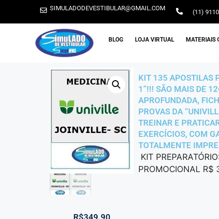
SIMULADODEVESTIBULAR@GMAIL.COM
(11) 911
BLOG
LOJA VIRTUAL
MATERIAIS 
KIT 135 APOSTILAS 
1”!!! SÃO MAIS DE 
APROFUNDADA, FICH
PROVAS DA “UNIVILL
TREINAR E PRATICAR
EXERCÍCIOS, COM GA
TOTALMENTE IMPRESS
KIT PREPARATÓRIOS
PROMOCIONAL R$ 34
R$
349.90