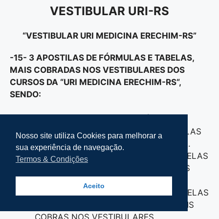
VESTIBULAR URI-RS
“VESTIBULAR URI MEDICINA ERECHIM-RS”
-15- 3 APOSTILAS DE FÓRMULAS E TABELAS,
MAIS COBRADAS NOS VESTIBULARES DOS
CURSOS DA “URI MEDICINA ERECHIM-RS
“
,
SENDO:
15A – 1 APOSTILA FORMULÁRIO E
TABELAS DE FÍSICA, COM AS FÓRMULAS
Nosso site utiliza Cookies para melhorar a
MAIS COBRADAS NOS VESTIBULARES.
sua experiência de navegação.
15B- 1 APOSTILA FORMULÁRIO E TABELAS
Termos & Condições
DE MATEMÁTICA, COM AS FÓRMULAS
MAIS COBRAS NOS VESTIBULARES.
Aceito
15C- 1 APOSTILA FORMULÁRIO E TABELAS
DE QUÍMICA, COM AS FÓRMULAS MAIS
COBRAS NOS VESTIBULARES.