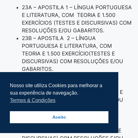
23A – APOSTILA 1 – LÍNGUA PORTUGUESA
E LITERATURA, COM TEORIA E 1.500
EXERCÍCIOS (TESTES E DISCURSIVAS) COM
RESOLUÇÕES E/OU GABARITOS.
23B – APOSTILA 2 – LÍNGUA
PORTUGUESA E LITERATURA, COM
TEORIA E 1.500 EXERCÍCIO(TESTES E
DISCURSIVAS) COM RESOLUÇÕES E/OU
GABARITOS.
23C – APOSTILA 3 – LÍNGUA
PORTUGUESA E LITERATURA, COM
Nosso site utiliza Cookies para melhorar a
TEORIA E 1.500 EXERCÍCIOS (TESTES E
sua experiência de navegação.
DISCURSIVAS) COM RESOLUÇÕES E/OU
Termos & Condições
GABARITOS.
23D – APOSTILA 4 – LÍNGUA
Aceito
PORTUGUESA E LITERATURA, COM
TEORIA E 1.500 EXERCÍCIOS (TESTES E