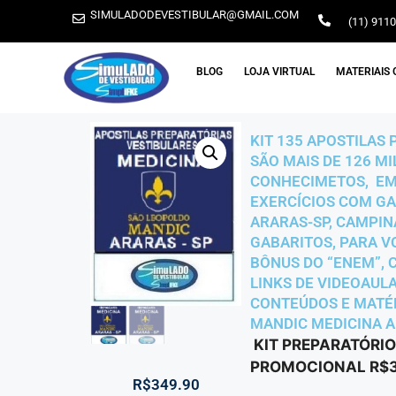
SIMULADODEVESTIBULAR@GMAIL.COM
(11) 911
BLOG
LOJA VIRTUAL
MATERIAIS 
KIT 135 APOSTILAS
SÃO MAIS DE 126 MI
CONHECIMETOS, EM
EXERCÍCIOS COM GA
ARARAS-SP, CAMPINA
GABARITOS, PARA VO
BÔNUS DO “ENEM”, C
LINKS DE VIDEOAUL
CONTEÚDOS E MATÉRI
MANDIC MEDICINA A
KIT PREPARATÓRIO
PROMOCIONAL R$34
R$
349.90