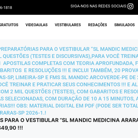
SIGA-NOS NAS REDES SOCIAIS:
06-1818
GRATUITOS
VIDEOAULAS
VESTIBULARES
REDAÇÕES
SIMULADOS
 PREPARATÓRIAS PARA O VESTIBULAR “SL MANDIC MEDIC
L QUESTÕES (TESTES E DISCURSIVAS),PARA VOCÊ TREIN
 APOSTILAS COMPLETAS COM TEORIA APROFUNDADA, F
BARITOS E RESOLUÇÕES !!! E INCLUI TAMBÉM, 20 PROV
S-SP, LIMEIRA-SP E FMS SL MANDIC ARCOVERDE-PE DE 
CÊ TREINAR E PRATICAR SEUS CONHECIMENTOS !!! E AL
OM 2 MIL QUESTÕES (TESTES), COM GABARITOS E RESOLU
AS SELECIONADAS, COM DURAÇÃO DE 10 A 15 MINUTOS
AS!!! OBS: MATERIAL DIGITAL EM PDF (PODE SER TOTA
RARAS-SP 2026-1.!
S PARA O VESTIBULAR “SL MANDIC MEDICINA ARARA
9,90 !!!