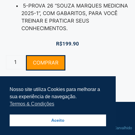
5-PROVA 26 “SOUZA MARQUES MEDICINA
2025-1”, COM GABARITOS, PARA VOCÊ
TREINAR E PRATICAR SEUS
CONHECIMENTOS.
R$
199.90
COMPRAR
Nosso site utiliza Cookies para melhorar a
sua experiência de navegação.
Termos & Condições
Termos e Condições Simplifke
Mapa do Site
Aceito
© 2021-2025 Simplifke Simulado de
Manutenção por
Rafa Carvalhido
Vestibular - Todos os direitos