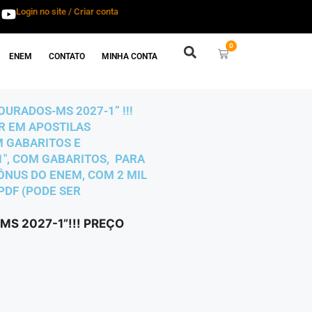
Login no site / Criar conta
0
ENEM
CONTATO
MINHA CONTA
URADOS-MS 2027-1” !!!
AR EM APOSTILAS
M GABARITOS E
1″, COM GABARITOS, PARA
BÔNUS DO ENEM, COM 2 MIL
PDF (PODE SER
S 2027-1”!!! PREÇO