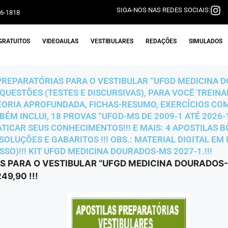
SIGA-NOS NAS REDES SOCIAIS:
06-1818
GRATUITOS
VIDEOAULAS
VESTIBULARES
REDAÇÕES
SIMULADOS
PREPARATÓRIAS PARA O VESTIBULAR “UFGD MEDICINA DO
 QUESTÕES (TESTES E DISCURSIVAS), PARA VOCÊ TREIN
ORIA APROFUNDADA, FICHAS-RESUMO, EXERCÍCIOS CO
ÉM INCLUI, 18 PROVAS “UFGD-MS DE 2009-1 ATÉ 2026-
TICAR SEUS CONHECIMENTOS!!! E MAIS: 4 APOSTILAS 
OLUÇÕES E GABARITOS !!! OBS.: MATERIAL DIGITAL EM 
O)!!! KIT UFGD MEDICINA DOURADOS-MS 2027-1.!!!
S PARA O VESTIBULAR “UFGD MEDICINA DOURADOS-M
9,90 !!!