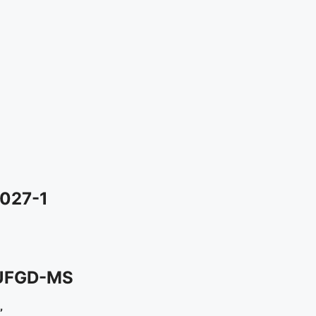
027-1
 UFGD-MS
”