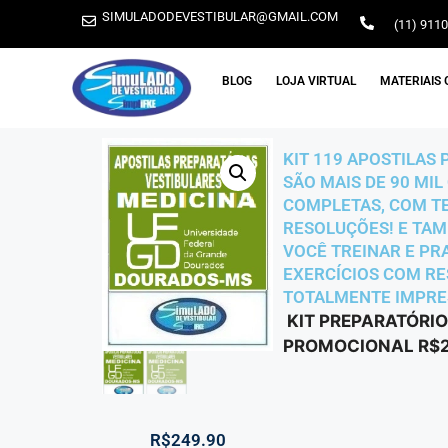
SIMULADODEVESTIBULAR@GMAIL.COM
(11) 911
BLOG
LOJA VIRTUAL
MATERIAIS 
KIT 119 APOSTILAS 
SÃO MAIS DE 90 MIL
COMPLETAS, COM TE
RESOLUÇÕES! E TAMB
VOCÊ TREINAR E PRA
EXERCÍCIOS COM RES
TOTALMENTE IMPRESS
KIT PREPARATÓRIO
PROMOCIONAL R$24
R$
249.90