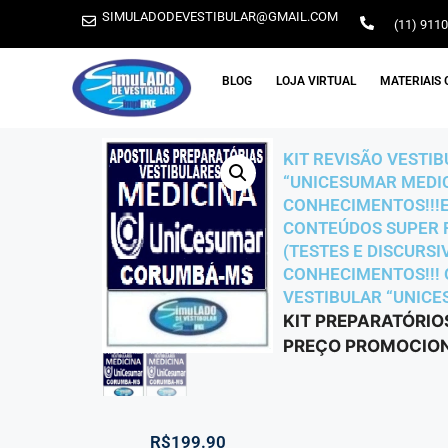
SIMULADODEVESTIBULAR@GMAIL.COM
(11) 911
BLOG
LOJA VIRTUAL
MATERIAIS 
KIT REVISÃO VESTI
“UNICESUMAR MEDIC
CONHECIMENTOS!!!E
CONTEÚDOS SUPER RE
(TESTES E DISCURS
CONHECIMENTOS!!! O
VESTIBULAR “UNICE
KIT PREPARATÓRIO
PREÇO PROMOCIONA
R$
199.90