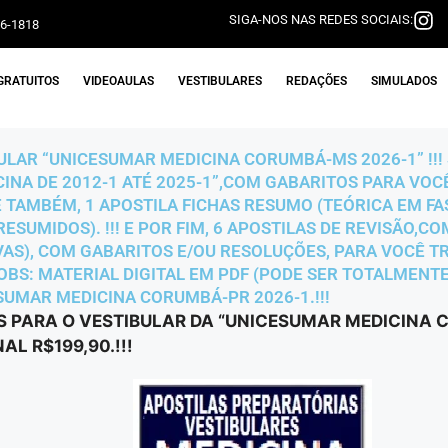
SIGA-NOS NAS REDES SOCIAIS:
06-1818
GRATUITOS
VIDEOAULAS
VESTIBULARES
REDAÇÕES
SIMULADOS
BULAR “UNICESUMAR MEDICINA CORUMBÁ-MS 2026-1” !!!
INA DE 2012-1 ATÉ 2025-1”,COM GABARITOS PARA VOCÊ
 TAMBÉM, 1 APOSTILA FICHAS RESUMO (TEÓRICA EM F
SUMIDOS). !!! E POR FIM, 6 APOSTILAS DE REVISÃO,CO
IVAS), COM GABARITOS E/OU RESOLUÇÕES, PARA VOCÊ T
BS: MATERIAL DIGITAL EM PDF (PODE SER TOTALMENTE 
SUMAR MEDICINA CORUMBÁ-PR 2026-1.!!!
S PARA O VESTIBULAR DA “UNICESUMAR MEDICINA 
L R$199,90.!!!