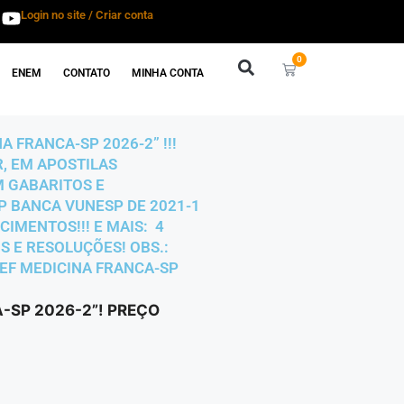
Login no site / Criar conta
0
ENEM
CONTATO
MINHA CONTA
 FRANCA-SP 2026-2” !!!
R, EM APOSTILAS
M GABARITOS E
SP BANCA VUNESP DE 2021-1
IMENTOS!!! E MAIS: 4
S E RESOLUÇÕES! OBS.:
CEF MEDICINA FRANCA-SP
-SP 2026-2”! PREÇO