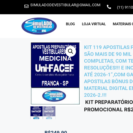
SIMULADODEVESTIBULAR@GMAIL.COM
(11) 911
BLOG
LOJA VIRTUAL
MATERIAIS 
KIT 119 APOSTILAS 
SÃO MAIS DE 90 MIL
COMPLETAS, COM TE
RESOLUÇÕES!!! E I
ATÉ 2026-1”,COM GA
APOSTILAS BÔNUS D
MATERIAL DIGITAL E
2026-2.!!!
KIT PREPARATÓRIO
PROMOCIONAL R$24
R$
249.90