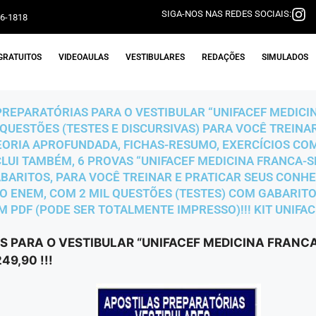
SIGA-NOS NAS REDES SOCIAIS:
06-1818
GRATUITOS
VIDEOAULAS
VESTIBULARES
REDAÇÕES
SIMULADOS
PREPARATÓRIAS PARA O VESTIBULAR “UNIFACEF MEDICINA
 QUESTÕES (TESTES E DISCURSIVAS) PARA VOCÊ TREINA
ORIA APROFUNDADA, FICHAS-RESUMO, EXERCÍCIOS CO
NCLUI TAMBÉM, 6 PROVAS “UNIFACEF MEDICINA FRANCA-
BARITOS, PARA VOCÊ TREINAR E PRATICAR SEUS CONHEC
O ENEM, COM 2 MIL QUESTÕES (TESTES) COM GABARITO
M PDF (PODE SER TOTALMENTE IMPRESSO)!!! KIT UNIFA
S PARA O VESTIBULAR “UNIFACEF MEDICINA FRANCA
9,90 !!!