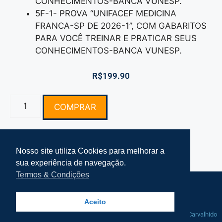
CONHECIMENTOS-BANCA VUNESP.
5F-1- PROVA “UNIFACEF MEDICINA
FRANCA-SP DE 2026-1”, COM GABARITOS
PARA VOCÊ TREINAR E PRATICAR SEUS
CONHECIMENTOS-BANCA VUNESP.
R$
199.90
COMPRAR
Nosso site utiliza Cookies para melhorar a
sua experiência de navegação.
Termos & Condições
Termos e Condições Simplifke
Mapa do Site
Aceito
© 2021-2025 Simplifke Simulado de
Manutenção por
Rafa Carvalhido
Vestibular - Todos os direitos