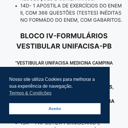
14D- 1 APOSTILA DE EXERCÍCIOS DO ENEM
II, COM 366 QUESTÕES (TESTES) INÉDITAS
NO FORMADO DO ENEM, COM GABARITOS.
BLOCO IV-FORMULÁRIOS
VESTIBULAR UNIFACISA-PB
“VESTIBULAR UNIFACISA MEDICINA CAMPINA
GRANDE-PB”
Nosso site utiliza Cookies para melhorar a
sua experiência de navegação.
-15- 3 APOSTILAS DE FÓRMULAS E TABELAS,
Termos & Condições
MAIS COBRADAS NOS VESTIBULARES DOS
CURSOS DA “UNIFACISA MEDICINA CAMPINA
GRANDE-PB”, SENDO:
Aceito
15A – 1 APOSTILA FORMULÁRIO E