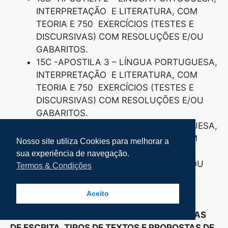
INTERPRETAÇÃO E LITERATURA, COM
TEORIA E 750 EXERCÍCIOS (TESTES E
DISCURSIVAS) COM RESOLUÇÕES E/OU
GABARITOS.
15C -APOSTILA 3 – LÍNGUA PORTUGUESA,
INTERPRETAÇÃO E LITERATURA, COM
TEORIA E 750 EXERCÍCIOS (TESTES E
DISCURSIVAS) COM RESOLUÇÕES E/OU
GABARITOS.
15D -APOSTILA 4 – LÍNGUA PORTUGUESA,
INTERPRETAÇÃO E LITERATURA, COM
Nosso site utiliza Cookies para melhorar a
TEORIA E 750 EXERCÍCIOS (TESTES E
sua experiência de navegação.
DISCURSIVAS) COM RESOLUÇÕES E/OU
Termos & Condições
GABARITOS.
Aceito
-16- 4 APOSTILAS DE SUPER
APROFUNDAMENTO DE REDAÇÃO (TÉCNICAS
DE ESCRITA, TIPOS DE TEXTOS E PROPOSTAS DE