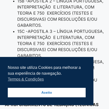
15B -APOSTILA 2 – LÍNGUA PORTUGUESA,
INTERPRETAÇÃO E LITERATURA, COM
TEORIA E 750 EXERCÍCIOS (TESTES E
DISCURSIVAS) COM RESOLUÇÕES E/OU
GABARITOS.
15C -APOSTILA 3 – LÍNGUA PORTUGUESA,
INTERPRETAÇÃO E LITERATURA, COM
TEORIA E 750 EXERCÍCIOS (TESTES E
DISCURSIVAS) COM RESOLUÇÕES E/OU
GABARITOS.
15D -APOSTILA 4 – LÍNGUA PORTUGUESA,
Nosso site utiliza Cookies para melhorar a
INTERPRETAÇÃO E LITERATURA, COM
sua experiência de navegação.
TEORIA E 750 EXERCÍCIOS (TESTES E
Termos & Condições
DISCURSIVAS) COM RESOLUÇÕES E/OU
GABARITOS.
Aceito
-16- 4 APOSTILAS DE SUPER
APROFUNDAMENTO DE REDAÇÃO (TÉCNICAS