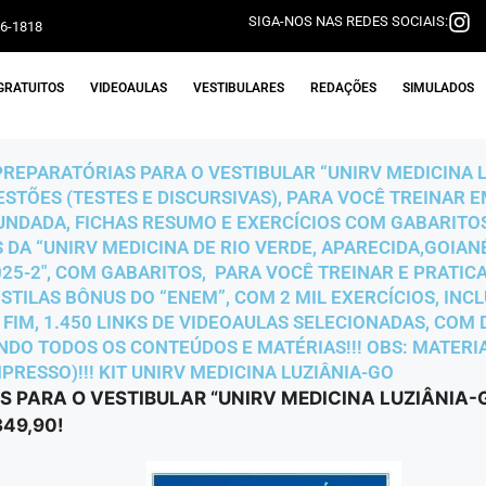
SIGA-NOS NAS REDES SOCIAIS:
06-1818
GRATUITOS
VIDEOAULAS
VESTIBULARES
REDAÇÕES
SIMULADOS
PREPARATÓRIAS PARA O VESTIBULAR “UNIRV MEDICINA LU
UESTÕES (TESTES E DISCURSIVAS), PARA VOCÊ TREINAR
NDADA, FICHAS RESUMO E EXERCÍCIOS COM GABARITOS
DA “UNIRV MEDICINA DE RIO VERDE, APARECIDA,GOIANÉ
2025-2″, COM GABARITOS, PARA VOCÊ TREINAR E PRATI
OSTILAS BÔNUS DO “ENEM”, COM 2 MIL EXERCÍCIOS, IN
R FIM, 1.450 LINKS DE VIDEOAULAS SELECIONADAS, COM
DO TODOS OS CONTEÚDOS E MATÉRIAS!!! OBS: MATERIA
RESSO)!!! KIT UNIRV MEDICINA LUZIÂNIA-GO
S PARA O VESTIBULAR “UNIRV MEDICINA LUZIÂNIA-
49,90!