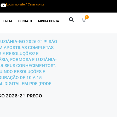
Login no site / Criar conta
0
ENEM
CONTATO
MINHA CONTA
ZIÂNIA-GO 2026-2” !!! SÃO
 EM APOSTILAS COMPLETAS
 E RESOLUÇÕES! E
SIA, FORMOSA E LUZIÂNIA-
CAR SEUS CONHECIMENTOS”.
CLUINDO RESOLUÇÕES E
 DURAÇÃO DE 10 A 15
L DIGITAL EM PDF (PODE
GO 2026-2”! PREÇO