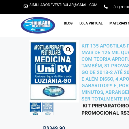
SIMULADODEVESTIBULAR@GMAIL.COM
(11) 911
BLOG
LOJA VIRTUAL
MATERIAIS 
KIT 135 APOSTILAS 
MAIS DE 126 MIL Q
COM TEORIA APROFU
TAMBÉM, 81 PROVAS 
GO DE 2013-2 ATÉ 
E ALÉM DISSO, 4 AP
GABARITOS!!! E, PO
MINUTOS, ABRANGEN
SER TOTALMENTE IMP
KIT PREPARATÓRIO
PROMOCIONAL R$3
R$
349.90