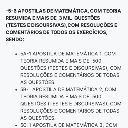
-5-6 APOSTILAS DE MATEMÁTICA, COM TEORIA
RESUMIDA E MAIS DE 3 MIL QUESTÕES
(TESTES E DISCURSIVAS),COM RESOLUÇÕES E
COMENTÁRIOS DE TODOS OS EXERCÍCIOS,
SENDO:
5A-1 APOSTILA DE MATEMÁTICA 1, COM
TEORIA RESUMIDA E MAIS DE 500
QUESTÕES (TESTES E DISCURSIVAS), COM
RESOLUÇÕES E COMENTÁRIOS DE TODAS
AS QUESTÕES.
5B-1 APOSTILA DE MATEMÁTICA 2, COM
TEORIA RESUMIDA E MAIS DE 500
QUESTÕES (TESTES E DISCURSIVAS), COM
RESOLUÇÕES E COMENTÁRIOS DE TODAS
AS QUESTÕES.
5C-1 APOSTILA DE MATEMÁTICA 3, COM