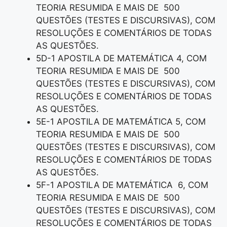
TEORIA RESUMIDA E MAIS DE 500
QUESTÕES (TESTES E DISCURSIVAS), COM
RESOLUÇÕES E COMENTÁRIOS DE TODAS
AS QUESTÕES.
5D-1 APOSTILA DE MATEMÁTICA 4, COM
TEORIA RESUMIDA E MAIS DE 500
QUESTÕES (TESTES E DISCURSIVAS), COM
RESOLUÇÕES E COMENTÁRIOS DE TODAS
AS QUESTÕES.
5E-1 APOSTILA DE MATEMÁTICA 5, COM
TEORIA RESUMIDA E MAIS DE 500
QUESTÕES (TESTES E DISCURSIVAS), COM
RESOLUÇÕES E COMENTÁRIOS DE TODAS
AS QUESTÕES.
5F-1 APOSTILA DE MATEMÁTICA 6, COM
TEORIA RESUMIDA E MAIS DE 500
QUESTÕES (TESTES E DISCURSIVAS), COM
RESOLUÇÕES E COMENTÁRIOS DE TODAS