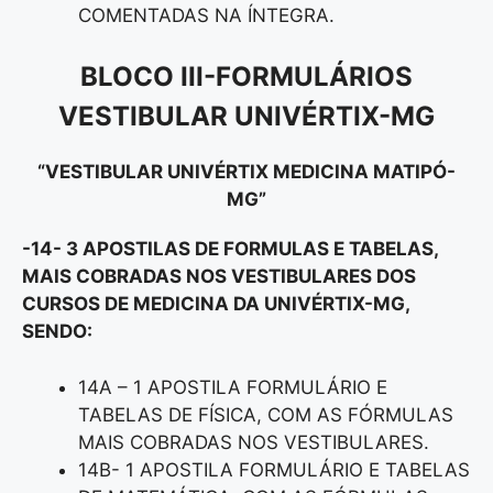
COMENTADAS NA ÍNTEGRA.
BLOCO III-FORMULÁRIOS
VESTIBULAR UNIVÉRTIX-MG
“VESTIBULAR UNIVÉRTIX MEDICINA MATIPÓ-
MG”
-14- 3 APOSTILAS DE FORMULAS E TABELAS,
MAIS COBRADAS NOS VESTIBULARES DOS
CURSOS DE MEDICINA DA UNIVÉRTIX-MG,
SENDO:
14A – 1 APOSTILA FORMULÁRIO E
TABELAS DE FÍSICA, COM AS FÓRMULAS
MAIS COBRADAS NOS VESTIBULARES.
14B- 1 APOSTILA FORMULÁRIO E TABELAS