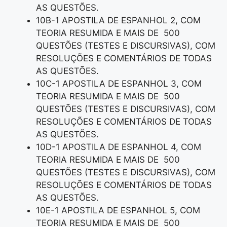
AS QUESTÕES.
10B-1 APOSTILA DE ESPANHOL 2, COM
TEORIA RESUMIDA E MAIS DE 500
QUESTÕES (TESTES E DISCURSIVAS), COM
RESOLUÇÕES E COMENTÁRIOS DE TODAS
AS QUESTÕES.
10C-1 APOSTILA DE ESPANHOL 3, COM
TEORIA RESUMIDA E MAIS DE 500
QUESTÕES (TESTES E DISCURSIVAS), COM
RESOLUÇÕES E COMENTÁRIOS DE TODAS
AS QUESTÕES.
10D-1 APOSTILA DE ESPANHOL 4, COM
TEORIA RESUMIDA E MAIS DE 500
QUESTÕES (TESTES E DISCURSIVAS), COM
RESOLUÇÕES E COMENTÁRIOS DE TODAS
AS QUESTÕES.
10E-1 APOSTILA DE ESPANHOL 5, COM
TEORIA RESUMIDA E MAIS DE 500