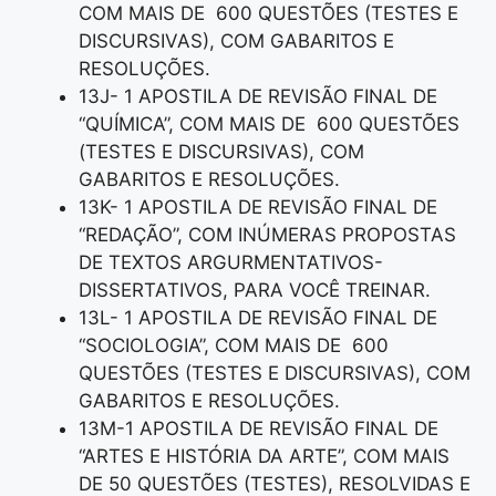
COM MAIS DE 600 QUESTÕES (TESTES E
DISCURSIVAS), COM GABARITOS E
RESOLUÇÕES.
13J- 1 APOSTILA DE REVISÃO FINAL DE
“QUÍMICA”, COM MAIS DE 600 QUESTÕES
(TESTES E DISCURSIVAS), COM
GABARITOS E RESOLUÇÕES.
13K- 1 APOSTILA DE REVISÃO FINAL DE
“REDAÇÃO”, COM INÚMERAS PROPOSTAS
DE TEXTOS ARGURMENTATIVOS-
DISSERTATIVOS, PARA VOCÊ TREINAR.
13L- 1 APOSTILA DE REVISÃO FINAL DE
“SOCIOLOGIA”, COM MAIS DE 600
QUESTÕES (TESTES E DISCURSIVAS), COM
GABARITOS E RESOLUÇÕES.
13M-1 APOSTILA DE REVISÃO FINAL DE
“ARTES E HISTÓRIA DA ARTE”, COM MAIS
DE 50 QUESTÕES (TESTES), RESOLVIDAS E