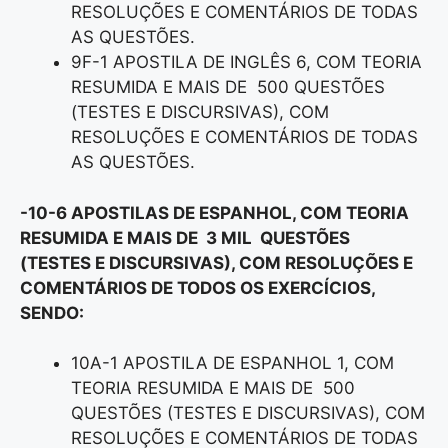
RESOLUÇÕES E COMENTÁRIOS DE TODAS
AS QUESTÕES.
9F-1 APOSTILA DE INGLÊS 6, COM TEORIA
RESUMIDA E MAIS DE 500 QUESTÕES
(TESTES E DISCURSIVAS), COM
RESOLUÇÕES E COMENTÁRIOS DE TODAS
AS QUESTÕES.
-10-6 APOSTILAS DE ESPANHOL, COM TEORIA
RESUMIDA E MAIS DE 3 MIL QUESTÕES
(TESTES E DISCURSIVAS), COM RESOLUÇÕES E
COMENTÁRIOS DE TODOS OS EXERCÍCIOS,
SENDO:
10A-1 APOSTILA DE ESPANHOL 1, COM
TEORIA RESUMIDA E MAIS DE 500
QUESTÕES (TESTES E DISCURSIVAS), COM
RESOLUÇÕES E COMENTÁRIOS DE TODAS