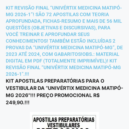
KIT REVISÃO FINAL “UNIVÉRTIX MEDICINA MATIPÓ-
MG 2026-1”! SÃO 72 APOSTILAS COM TEORIA
APROFUNDADA, FICHAS-RESUMO E MAIS DE 56 MIL
QUESTÕES (OBJETIVAS E DISCURSIVAS), PARA
VOCÊ TREINAR E APROFUNDAR SEUS
CONHECIMENTOS! TAMBÉM ESTÃO INCLUÍDAS 2
PROVAS DA “UNIVÉRTIX MEDICINA MATIPÓ-MG”, DE
2023 ATÉ 2024, COM GABARITOS!OBS.: MATERIAL
DIGITAL EM PDF (TOTALMENTE IMPRIMÍVEL)! KIT
REVISÃO FINAL “UNIVÉRTIX MEDICINA MATIPÓ-MG
2026-1″.!!!
KIT APOSTILAS PREPARATÓRIAS PARA O
VESTIBULAR DA “UNIVÉRTIX MEDICINA MATIPÓ-
MG 2026”!!! PREÇO PROMOCIONAL R$
249,90.!!!