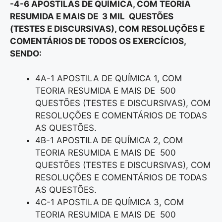
-4-6 APOSTILAS DE QUÍMICA, COM TEORIA
RESUMIDA E MAIS DE 3 MIL QUESTÕES
(TESTES E DISCURSIVAS), COM RESOLUÇÕES E
COMENTÁRIOS DE TODOS OS EXERCÍCIOS,
SENDO:
4A-1 APOSTILA DE QUÍMICA 1, COM
TEORIA RESUMIDA E MAIS DE 500
QUESTÕES (TESTES E DISCURSIVAS), COM
RESOLUÇÕES E COMENTÁRIOS DE TODAS
AS QUESTÕES.
4B-1 APOSTILA DE QUÍMICA 2, COM
TEORIA RESUMIDA E MAIS DE 500
QUESTÕES (TESTES E DISCURSIVAS), COM
RESOLUÇÕES E COMENTÁRIOS DE TODAS
AS QUESTÕES.
4C-1 APOSTILA DE QUÍMICA 3, COM
TEORIA RESUMIDA E MAIS DE 500