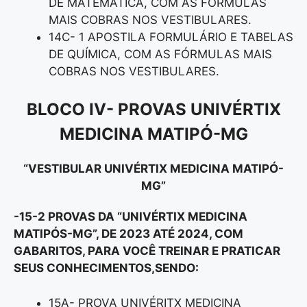
DE MATEMÁTICA, COM AS FÓRMULAS
MAIS COBRAS NOS VESTIBULARES.
14C- 1 APOSTILA FORMULÁRIO E TABELAS
DE QUÍMICA, COM AS FÓRMULAS MAIS
COBRAS NOS VESTIBULARES.
BLOCO IV- PROVAS UNIVÉRTIX
MEDICINA MATIPÓ-MG
“VESTIBULAR UNIVÉRTIX MEDICINA MATIPÓ-
MG”
-15-
2 PROVAS DA “UNIVÉRTIX MEDICINA
MATIPÓS-MG”, DE 2023 ATÉ 2024, COM
GABARITOS, PARA VOCÊ TREINAR E PRATICAR
SEUS CONHECIMENTOS,SENDO:
15A- PROVA UNIVÉRITX MEDICINA