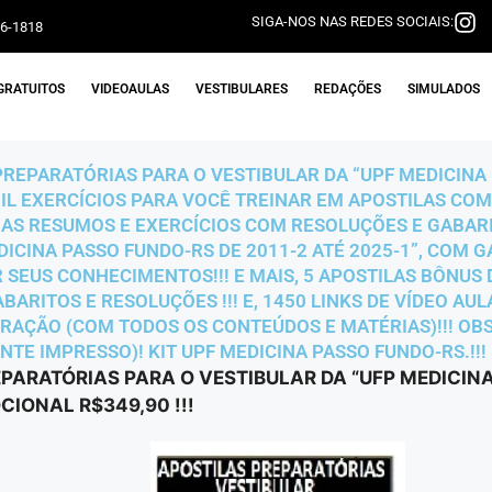
SIGA-NOS NAS REDES SOCIAIS:
06-1818
GRATUITOS
VIDEOAULAS
VESTIBULARES
REDAÇÕES
SIMULADOS
 PREPARATÓRIAS PARA O VESTIBULAR DA “UPF MEDICINA
 MIL EXERCÍCIOS PARA VOCÊ TREINAR EM APOSTILAS C
AS RESUMOS E EXERCÍCIOS COM RESOLUÇÕES E GABARIT
DICINA PASSO FUNDO-RS DE 2011-2 ATÉ 2025-1”, COM 
R SEUS CONHECIMENTOS!!! E MAIS, 5 APOSTILAS BÔNUS
BARITOS E RESOLUÇÕES !!! E, 1450 LINKS DE VÍDEO A
URAÇÃO (COM TODOS OS CONTEÚDOS E MATÉRIAS)!!! OBS
TE IMPRESSO)! KIT UPF MEDICINA PASSO FUNDO-RS.!!!
EPARATÓRIAS PARA O VESTIBULAR DA “UFP MEDICIN
CIONAL R$349,90 !!!