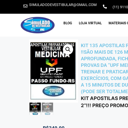
SIMULADODEVESTIBULAR@GMAIL.COM
(11) 911
BLOG
LOJA VIRTUAL
MATERIAIS 
KIT 135 APOSTILAS
!!SÃO MAIS DE 126
APROFUNDADA, FICH
PROVAS DA “UPF ME
TREINAR E PRATICA
EXERCÍCIOS, COM GA
A 15 MINUTOS DE D
(PODE SER TOTALMEN
KIT APOSTILAS PR
2”!!! PREÇO PROMO