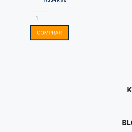
R$
349.90
COMPRAR
K
BL