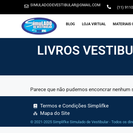
SIMULADODEVESTIBULAR@GMAIL.COM
(11) 911
BLOG
LOJA VIRTUAL
MATERIAIS 
LIVROS VESTIB
Parece que não pudemos enconcrar nenhum sim
Termos e Condições Simplifke
Mapa do Site
© 2021-2025 Simplifke Simulado de Vestibular - Todos os dir