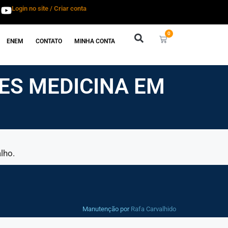
Login no site / Criar conta
0
ENEM
CONTATO
MINHA CONTA
ES MEDICINA EM
lho.
Manutenção por
Rafa Carvalhido