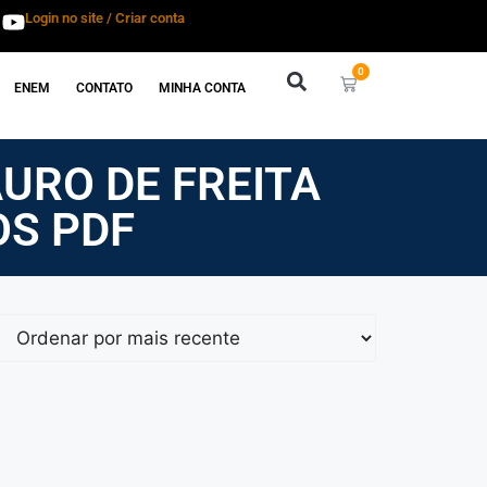
Login no site / Criar conta
0
ENEM
CONTATO
MINHA CONTA
URO DE FREITA
OS PDF