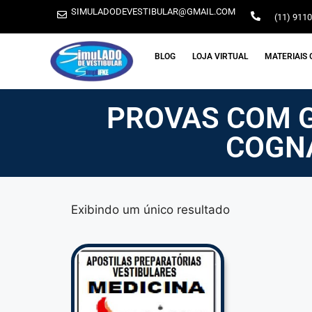
SIMULADODEVESTIBULAR@GMAIL.COM
(11) 911
BLOG
LOJA VIRTUAL
MATERIAIS 
PROVAS COM G
COGNA
Exibindo um único resultado