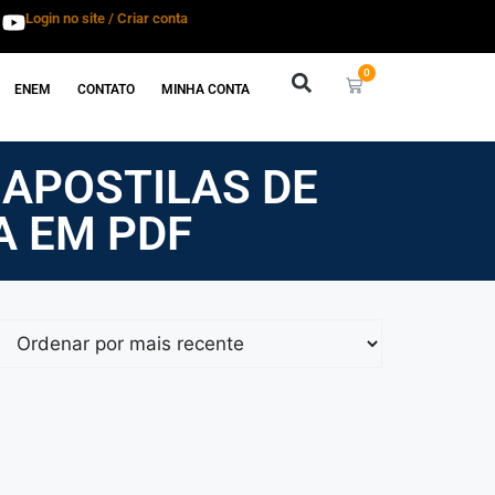
Login no site / Criar conta
0
ENEM
CONTATO
MINHA CONTA
 APOSTILAS DE
A EM PDF