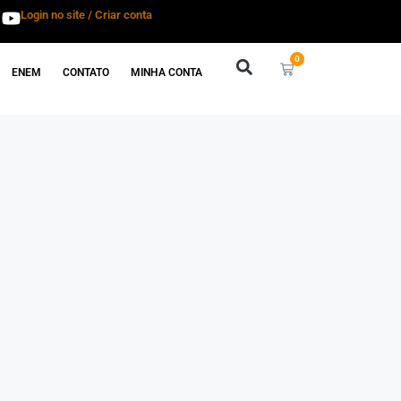
Login no site / Criar conta
0
ENEM
CONTATO
MINHA CONTA