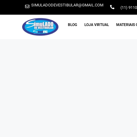
SIMULADODEVESTIBULAR@GMAIL.COM
(11) 911
BLOG
LOJA VIRTUAL
MATERIAIS 