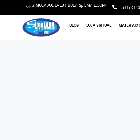
SIMULADODEVESTIBULAR@GMAIL.COM
(11) 911
BLOG
LOJA VIRTUAL
MATERIAIS 