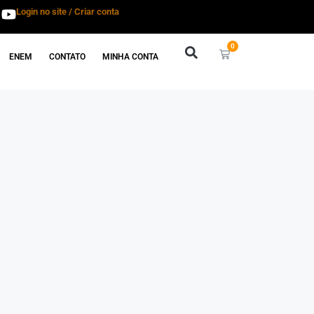
Login no site / Criar conta
0
ENEM
CONTATO
MINHA CONTA