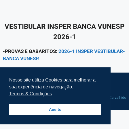
VESTIBULAR INSPER BANCA VUNESP
2026-1
-PROVAS E GABARITOS:
2026-1 INSPER VESTIBULAR-
BANCA VUNESP.
Nosso site utiliza Cookies para melhorar a
Termos e Condições Simplifke
sua experiência de navegação.
Mapa do Site
Termos & Condições
© 2021-2025 Simplifke Simulado de
Manutenção por
Rafa Carvalhido
Vestibular - Todos os direitos
reservados
Aceito