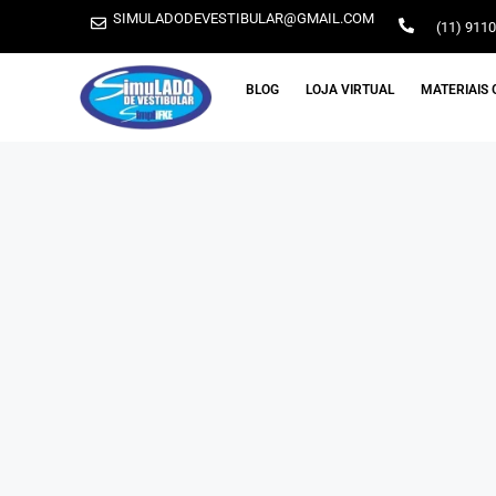
SIMULADODEVESTIBULAR@GMAIL.COM
(11) 911
BLOG
LOJA VIRTUAL
MATERIAIS 