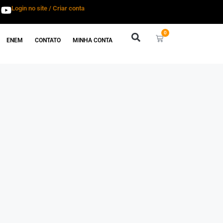
Login no site / Criar conta
0
ENEM
CONTATO
MINHA CONTA