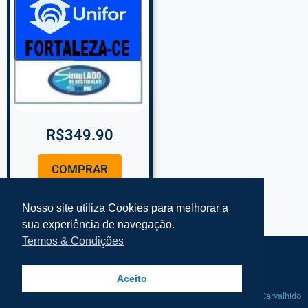
R$
349.90
COMPRAR
Nosso site utiliza Cookies para melhorar a
sua experiência de navegação.
Termos & Condições
Termos e Condições Simplifke
Mapa do Site
Aceito
© 2021-2025 Simplifke Simulado de
Manutenção por
Rafa Carvalhido
Vestibular - Todos os direitos