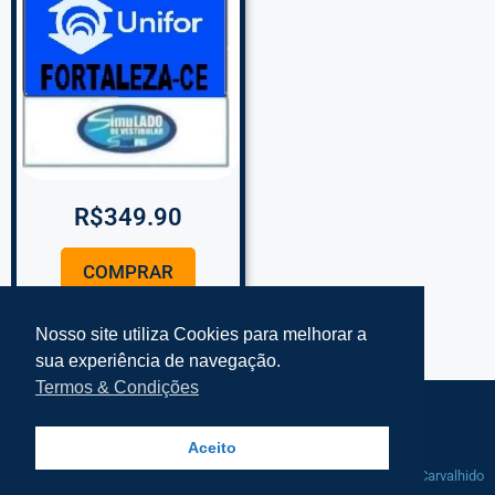
R$
349.90
COMPRAR
Nosso site utiliza Cookies para melhorar a
sua experiência de navegação.
Termos & Condições
Termos e Condições Simplifke
Mapa do Site
Aceito
© 2021-2025 Simplifke Simulado de
Manutenção por
Rafa Carvalhido
Vestibular - Todos os direitos