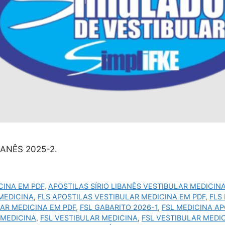
ANÊS 2025-2.
CINA EM PDF
,
APOSTILAS SÍRIO LIBANÊS VESTIBULAR MEDICIN
 MEDICINA
,
FLS APOSTILAS VESTIBULAR MEDICINA EM PDF
,
FLS
LAR MEDICINA EM PDF
,
FSL GABARITO 2026-1
,
FSL MEDICINA AP
 MEDICINA
,
FSL VESTIBULAR MEDICINA
,
FSL VESTIBULAR MEDI