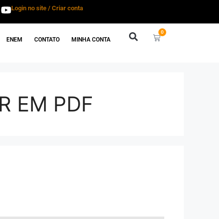
Login no site / Criar conta
0
ENEM
CONTATO
MINHA CONTA
R EM PDF