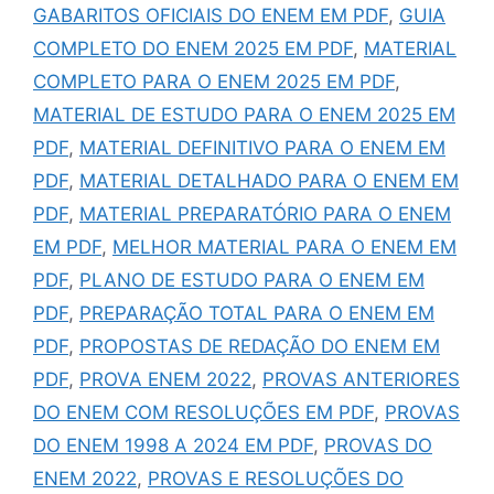
GABARITOS OFICIAIS DO ENEM EM PDF
,
GUIA
COMPLETO DO ENEM 2025 EM PDF
,
MATERIAL
COMPLETO PARA O ENEM 2025 EM PDF
,
MATERIAL DE ESTUDO PARA O ENEM 2025 EM
PDF
,
MATERIAL DEFINITIVO PARA O ENEM EM
PDF
,
MATERIAL DETALHADO PARA O ENEM EM
PDF
,
MATERIAL PREPARATÓRIO PARA O ENEM
EM PDF
,
MELHOR MATERIAL PARA O ENEM EM
PDF
,
PLANO DE ESTUDO PARA O ENEM EM
PDF
,
PREPARAÇÃO TOTAL PARA O ENEM EM
PDF
,
PROPOSTAS DE REDAÇÃO DO ENEM EM
PDF
,
PROVA ENEM 2022
,
PROVAS ANTERIORES
DO ENEM COM RESOLUÇÕES EM PDF
,
PROVAS
DO ENEM 1998 A 2024 EM PDF
,
PROVAS DO
ENEM 2022
,
PROVAS E RESOLUÇÕES DO