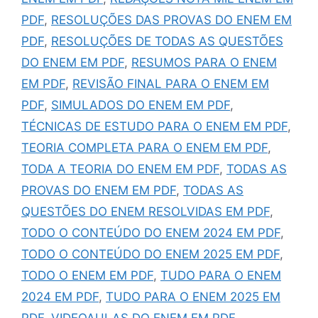
PDF
,
RESOLUÇÕES DAS PROVAS DO ENEM EM
PDF
,
RESOLUÇÕES DE TODAS AS QUESTÕES
DO ENEM EM PDF
,
RESUMOS PARA O ENEM
EM PDF
,
REVISÃO FINAL PARA O ENEM EM
PDF
,
SIMULADOS DO ENEM EM PDF
,
TÉCNICAS DE ESTUDO PARA O ENEM EM PDF
,
TEORIA COMPLETA PARA O ENEM EM PDF
,
TODA A TEORIA DO ENEM EM PDF
,
TODAS AS
PROVAS DO ENEM EM PDF
,
TODAS AS
QUESTÕES DO ENEM RESOLVIDAS EM PDF
,
TODO O CONTEÚDO DO ENEM 2024 EM PDF
,
TODO O CONTEÚDO DO ENEM 2025 EM PDF
,
TODO O ENEM EM PDF
,
TUDO PARA O ENEM
2024 EM PDF
,
TUDO PARA O ENEM 2025 EM