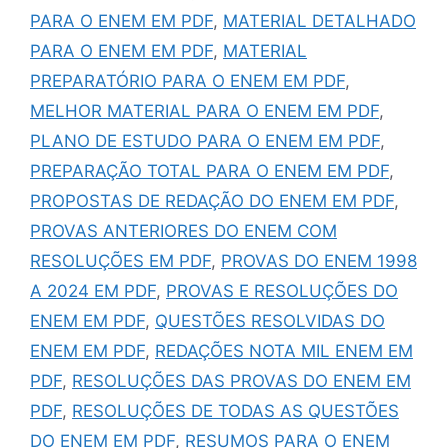
PARA O ENEM EM PDF
,
MATERIAL DETALHADO
PARA O ENEM EM PDF
,
MATERIAL
PREPARATÓRIO PARA O ENEM EM PDF
,
MELHOR MATERIAL PARA O ENEM EM PDF
,
PLANO DE ESTUDO PARA O ENEM EM PDF
,
PREPARAÇÃO TOTAL PARA O ENEM EM PDF
,
PROPOSTAS DE REDAÇÃO DO ENEM EM PDF
,
PROVAS ANTERIORES DO ENEM COM
RESOLUÇÕES EM PDF
,
PROVAS DO ENEM 1998
A 2024 EM PDF
,
PROVAS E RESOLUÇÕES DO
ENEM EM PDF
,
QUESTÕES RESOLVIDAS DO
ENEM EM PDF
,
REDAÇÕES NOTA MIL ENEM EM
PDF
,
RESOLUÇÕES DAS PROVAS DO ENEM EM
PDF
,
RESOLUÇÕES DE TODAS AS QUESTÕES
DO ENEM EM PDF
,
RESUMOS PARA O ENEM