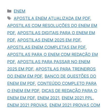
ENEM
APOSTILA ENEM ATUALIZADA EM PDF
,
APOSTILAS COM RESOLUÇÕES DO ENEM EM
PDF
,
APOSTILAS DIGITAIS PARA O ENEM EM
PDF
,
APOSTILAS ENEM 2025 EM PDF
,
APOSTILAS ENEM COMPLETAS EM PDF
,
APOSTILAS PARA O ENEM COM REDAÇÃO EM
PDF
,
APOSTILAS PARA PASSAR NO ENEM
2025 EM PDF
,
APOSTILAS PARA TREINEIROS
DO ENEM EM PDF
,
BANCO DE QUESTÕES DO
ENEM EM PDF
,
CONTEÚDO COMPLETO PARA
O ENEM EM PDF
,
DICAS DE REDAÇÃO PARA O
ENEM EM PDF
,
ENEM 2021
,
ENEM 2021 PPL
,
ENEM 2021 PROVAS
,
ENEM 2021 PROVAS COM