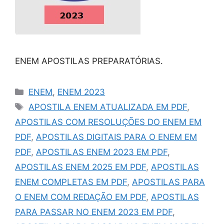
ENEM APOSTILAS PREPARATÓRIAS.
ENEM
,
ENEM 2023
APOSTILA ENEM ATUALIZADA EM PDF
,
APOSTILAS COM RESOLUÇÕES DO ENEM EM
PDF
,
APOSTILAS DIGITAIS PARA O ENEM EM
PDF
,
APOSTILAS ENEM 2023 EM PDF
,
APOSTILAS ENEM 2025 EM PDF
,
APOSTILAS
ENEM COMPLETAS EM PDF
,
APOSTILAS PARA
O ENEM COM REDAÇÃO EM PDF
,
APOSTILAS
PARA PASSAR NO ENEM 2023 EM PDF
,