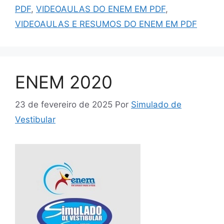
PDF
,
VIDEOAULAS DO ENEM EM PDF
,
VIDEOAULAS E RESUMOS DO ENEM EM PDF
ENEM 2020
23 de fevereiro de 2025
Por
Simulado de
Vestibular