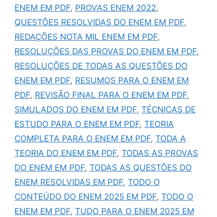
ENEM EM PDF
,
PROVAS ENEM 2022
,
QUESTÕES RESOLVIDAS DO ENEM EM PDF
,
REDAÇÕES NOTA MIL ENEM EM PDF
,
RESOLUÇÕES DAS PROVAS DO ENEM EM PDF
,
RESOLUÇÕES DE TODAS AS QUESTÕES DO
ENEM EM PDF
,
RESUMOS PARA O ENEM EM
PDF
,
REVISÃO FINAL PARA O ENEM EM PDF
,
SIMULADOS DO ENEM EM PDF
,
TÉCNICAS DE
ESTUDO PARA O ENEM EM PDF
,
TEORIA
COMPLETA PARA O ENEM EM PDF
,
TODA A
TEORIA DO ENEM EM PDF
,
TODAS AS PROVAS
DO ENEM EM PDF
,
TODAS AS QUESTÕES DO
ENEM RESOLVIDAS EM PDF
,
TODO O
CONTEÚDO DO ENEM 2025 EM PDF
,
TODO O
ENEM EM PDF
,
TUDO PARA O ENEM 2025 EM