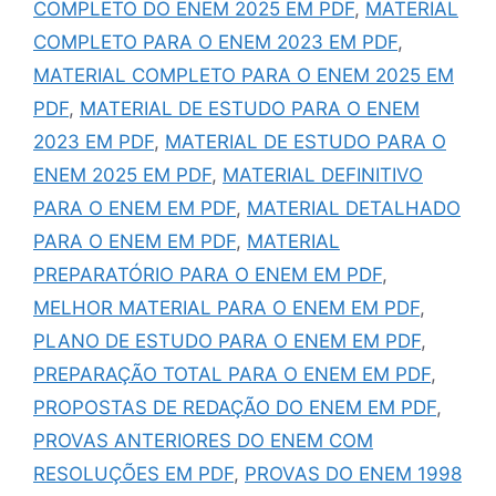
COMPLETO DO ENEM 2025 EM PDF
,
MATERIAL
COMPLETO PARA O ENEM 2023 EM PDF
,
MATERIAL COMPLETO PARA O ENEM 2025 EM
PDF
,
MATERIAL DE ESTUDO PARA O ENEM
2023 EM PDF
,
MATERIAL DE ESTUDO PARA O
ENEM 2025 EM PDF
,
MATERIAL DEFINITIVO
PARA O ENEM EM PDF
,
MATERIAL DETALHADO
PARA O ENEM EM PDF
,
MATERIAL
PREPARATÓRIO PARA O ENEM EM PDF
,
MELHOR MATERIAL PARA O ENEM EM PDF
,
PLANO DE ESTUDO PARA O ENEM EM PDF
,
PREPARAÇÃO TOTAL PARA O ENEM EM PDF
,
PROPOSTAS DE REDAÇÃO DO ENEM EM PDF
,
PROVAS ANTERIORES DO ENEM COM
RESOLUÇÕES EM PDF
,
PROVAS DO ENEM 1998