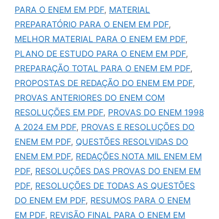
PARA O ENEM EM PDF
,
MATERIAL
PREPARATÓRIO PARA O ENEM EM PDF
,
MELHOR MATERIAL PARA O ENEM EM PDF
,
PLANO DE ESTUDO PARA O ENEM EM PDF
,
PREPARAÇÃO TOTAL PARA O ENEM EM PDF
,
PROPOSTAS DE REDAÇÃO DO ENEM EM PDF
,
PROVAS ANTERIORES DO ENEM COM
RESOLUÇÕES EM PDF
,
PROVAS DO ENEM 1998
A 2024 EM PDF
,
PROVAS E RESOLUÇÕES DO
ENEM EM PDF
,
QUESTÕES RESOLVIDAS DO
ENEM EM PDF
,
REDAÇÕES NOTA MIL ENEM EM
PDF
,
RESOLUÇÕES DAS PROVAS DO ENEM EM
PDF
,
RESOLUÇÕES DE TODAS AS QUESTÕES
DO ENEM EM PDF
,
RESUMOS PARA O ENEM
EM PDF
,
REVISÃO FINAL PARA O ENEM EM