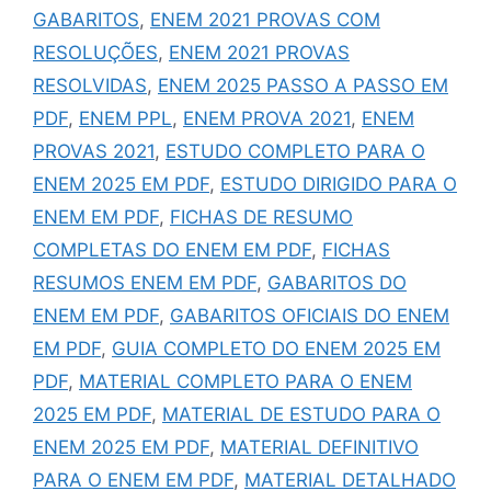
GABARITOS
,
ENEM 2021 PROVAS COM
RESOLUÇÕES
,
ENEM 2021 PROVAS
RESOLVIDAS
,
ENEM 2025 PASSO A PASSO EM
PDF
,
ENEM PPL
,
ENEM PROVA 2021
,
ENEM
PROVAS 2021
,
ESTUDO COMPLETO PARA O
ENEM 2025 EM PDF
,
ESTUDO DIRIGIDO PARA O
ENEM EM PDF
,
FICHAS DE RESUMO
COMPLETAS DO ENEM EM PDF
,
FICHAS
RESUMOS ENEM EM PDF
,
GABARITOS DO
ENEM EM PDF
,
GABARITOS OFICIAIS DO ENEM
EM PDF
,
GUIA COMPLETO DO ENEM 2025 EM
PDF
,
MATERIAL COMPLETO PARA O ENEM
2025 EM PDF
,
MATERIAL DE ESTUDO PARA O
ENEM 2025 EM PDF
,
MATERIAL DEFINITIVO
PARA O ENEM EM PDF
,
MATERIAL DETALHADO